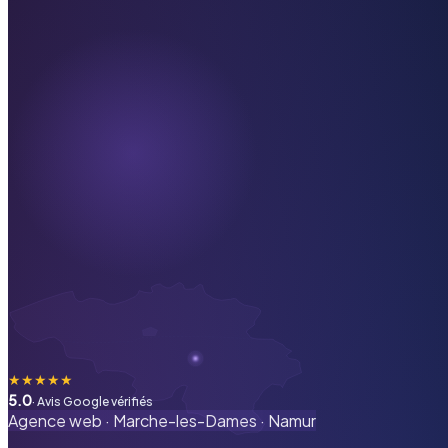
★
★
★
★
★
5.0
· Avis Google vérifiés
Agence web ·
Marche-les-Dames
·
Namur