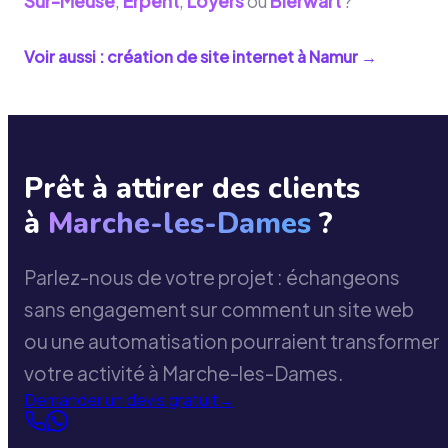
Sur-Meuse
,
Erpent
,
Loyers
ou
Bierwart
?
Voir aussi : création de site internet à
Namur
→
Prêt à attirer des clients
à
Marche-les-Dames
?
Parlez-nous de votre projet : échangeons
sans engagement sur comment un site web
ou une automatisation pourraient transformer
votre activité à Marche-les-Dames.
Demander un devis gratuit
→