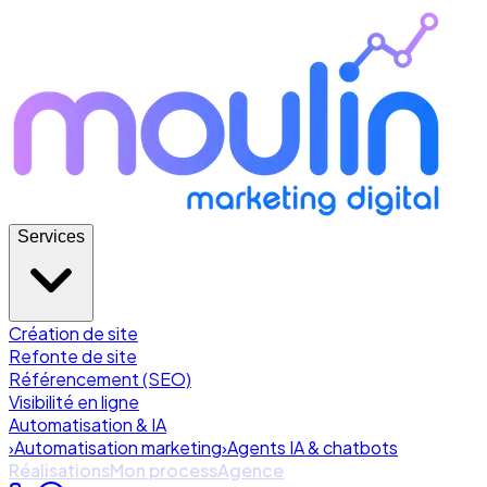
Services
Création de site
Refonte de site
Référencement (SEO)
Visibilité en ligne
Automatisation & IA
›
Automatisation marketing
›
Agents IA & chatbots
Réalisations
Mon process
Agence