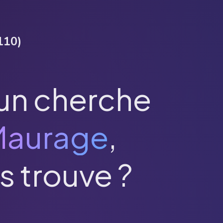
110
)
un cherche
Maurage
,
s trouve ?