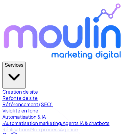
Services
Création de site
Refonte de site
Référencement (SEO)
Visibilité en ligne
Automatisation & IA
›
Automatisation marketing
›
Agents IA & chatbots
Réalisations
Mon process
Agence