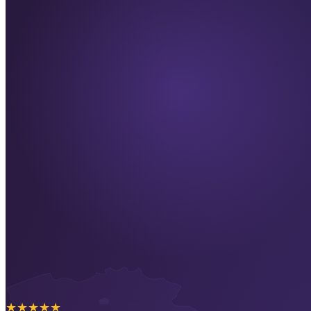
★
★
★
★
★