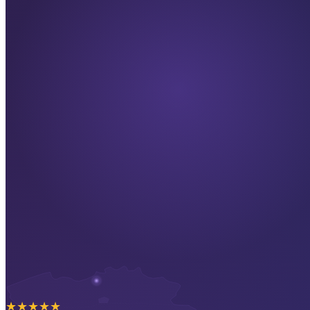
★
★
★
★
★