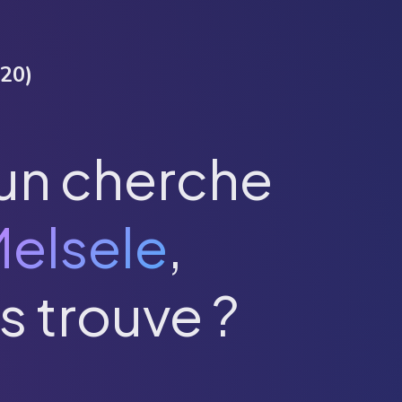
20
)
un cherche
elsele
,
s trouve ?