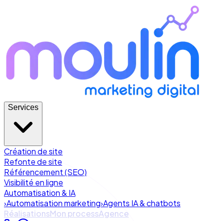
Services
Création de site
Refonte de site
Référencement (SEO)
Visibilité en ligne
Automatisation & IA
›
Automatisation marketing
›
Agents IA & chatbots
Réalisations
Mon process
Agence