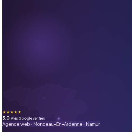
★
★
★
★
★
5.0
· Avis Google vérifiés
Agence web ·
Monceau-En-Ardenne
·
Namur