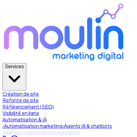
Services
Création de site
Refonte de site
Référencement (SEO)
Visibilité en ligne
Automatisation & IA
›
Automatisation marketing
›
Agents IA & chatbots
Réalisations
Mon process
Agence