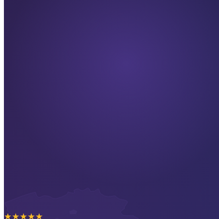
★
★
★
★
★