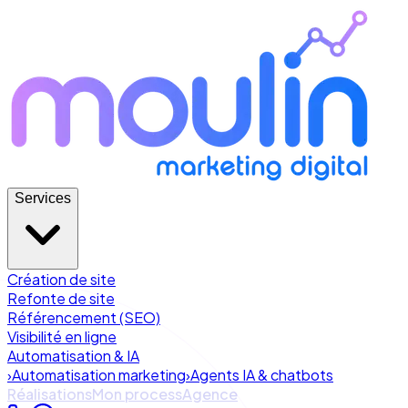
Services
Création de site
Refonte de site
Référencement (SEO)
Visibilité en ligne
Automatisation & IA
›
Automatisation marketing
›
Agents IA & chatbots
Réalisations
Mon process
Agence