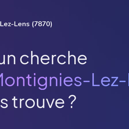
-Lez-Lens
(
7870
)
un cherche
ontignies-Lez-
s trouve ?