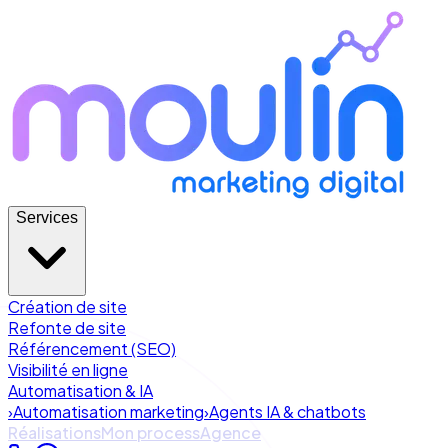
Services
Création de site
Refonte de site
Référencement (SEO)
Visibilité en ligne
Automatisation & IA
›
Automatisation marketing
›
Agents IA & chatbots
Réalisations
Mon process
Agence