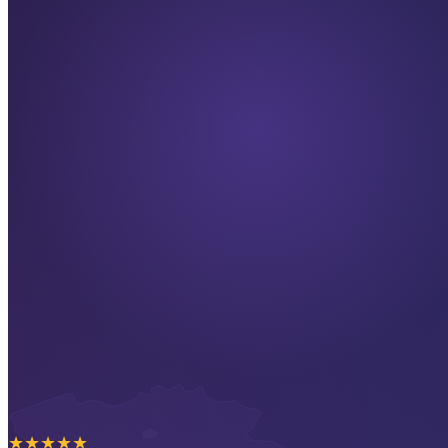
★
★
★
★
★