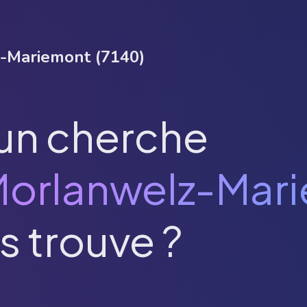
-Mariemont
(
7140
)
un cherche
orlanwelz-Mar
s trouve ?