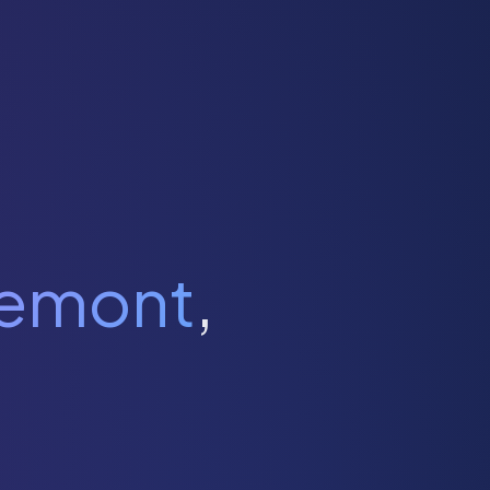
iemont
,