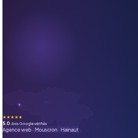
★
★
★
★
★
5.0
· Avis Google vérifiés
Agence web ·
Mouscron
·
Hainaut