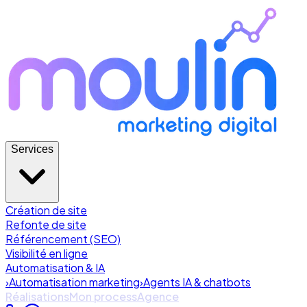
Services
Création de site
Refonte de site
Référencement (SEO)
Visibilité en ligne
Automatisation & IA
›
Automatisation marketing
›
Agents IA & chatbots
Réalisations
Mon process
Agence