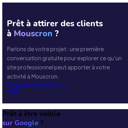
Prêt à attirer des clients
à
Mouscron
?
Parlons de votre projet : une première
conversation gratuite pour explorer ce qu'un
site professionnel peut apporter à votre
activité à Mouscron.
Demander un devis gratuit
→
Prêt à être visible
sur Google
?