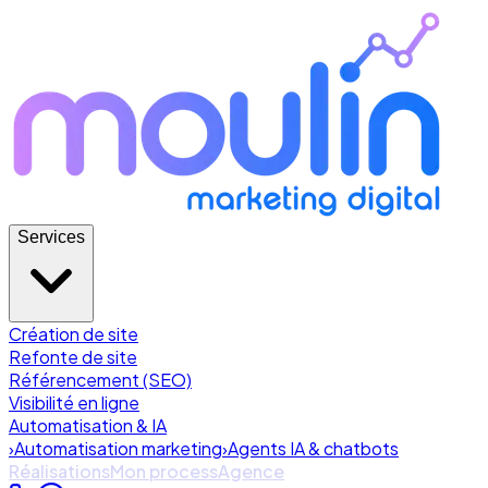
Services
Création de site
Refonte de site
Référencement (SEO)
Visibilité en ligne
Automatisation & IA
›
Automatisation marketing
›
Agents IA & chatbots
Réalisations
Mon process
Agence