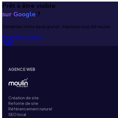
Prêt à être visible
sur Google
?
Demandez votre devis gratuit. Réponse sous 48 heures.
Demander un devis
→
AGENCE WEB
Création de site
Refonte de site
Référencement naturel
SEO local