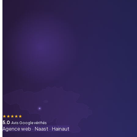
★
★
★
★
★
5.0
· Avis Google vérifiés
Agence web ·
Naast
·
Hainaut