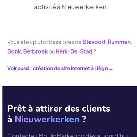
activité à Nieuwerkerken.
Vous êtes plutôt basé près de
Stevoort
,
Rummen
,
Donk
,
Berbroek
ou
Herk-De-Stad
?
Voir aussi : création de site internet à
Liège
→
Prêt à attirer des clients
à
Nieuwerkerken
?
Contactez MoulinMarketing dès aujourd'hui