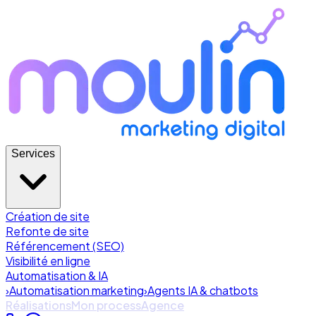
Services
Création de site
Refonte de site
Référencement (SEO)
Visibilité en ligne
Automatisation & IA
›
Automatisation marketing
›
Agents IA & chatbots
Réalisations
Mon process
Agence