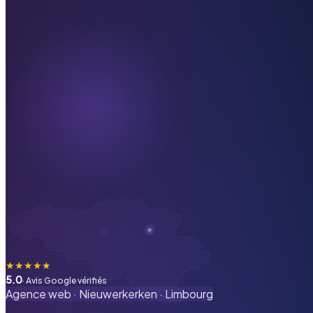
★
★
★
★
★
5.0
· Avis Google vérifiés
Agence web ·
Nieuwerkerken
·
Limbourg