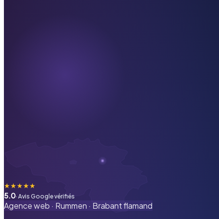
★
★
★
★
★
5.0
· Avis Google vérifiés
Agence web ·
Rummen
·
Brabant flamand