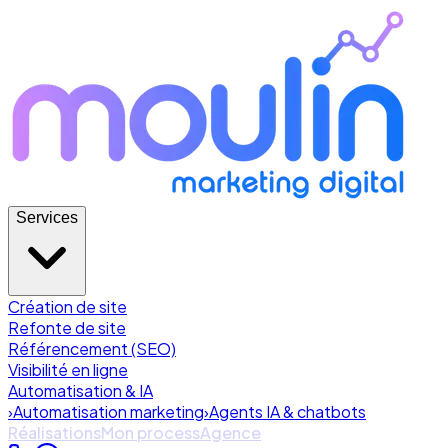
Services
Création de site
Refonte de site
Référencement (SEO)
Visibilité en ligne
Automatisation & IA
›
Automatisation marketing
›
Agents IA & chatbots
Réalisations
Mon process
Agence