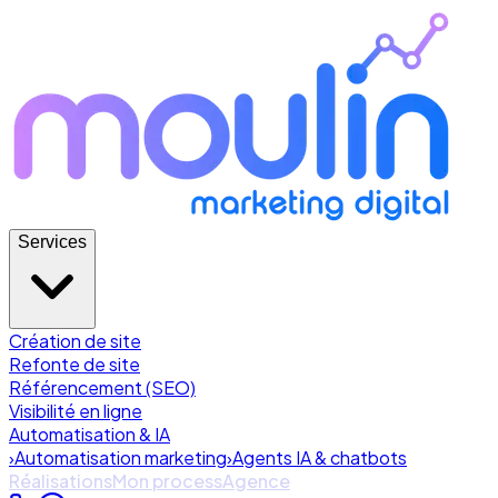
Services
Création de site
Refonte de site
Référencement (SEO)
Visibilité en ligne
Automatisation & IA
›
Automatisation marketing
›
Agents IA & chatbots
Réalisations
Mon process
Agence