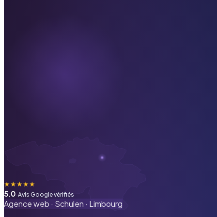
★
★
★
★
★
5.0
· Avis Google vérifiés
Agence web ·
Schulen
·
Limbourg