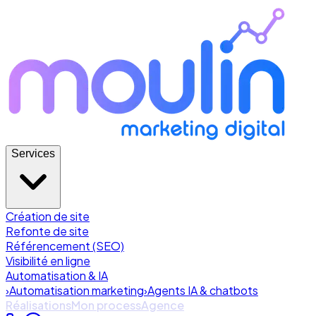
Services
Création de site
Refonte de site
Référencement (SEO)
Visibilité en ligne
Automatisation & IA
›
Automatisation marketing
›
Agents IA & chatbots
Réalisations
Mon process
Agence