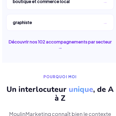
→
boutique et commerce local
→
graphiste
Découvrir nos
102
accompagnements par secteur
→
POURQUOI MOI
Un interlocuteur
unique
, de A
à Z
MoulinMarketing connaît bien le contexte