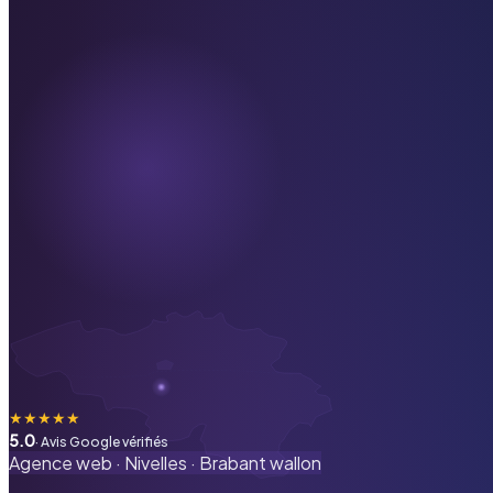
★
★
★
★
★
5.0
· Avis Google vérifiés
Agence web ·
Nivelles
·
Brabant wallon