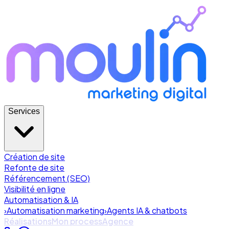
Services
Création de site
Refonte de site
Référencement (SEO)
Visibilité en ligne
Automatisation & IA
›
Automatisation marketing
›
Agents IA & chatbots
Réalisations
Mon process
Agence