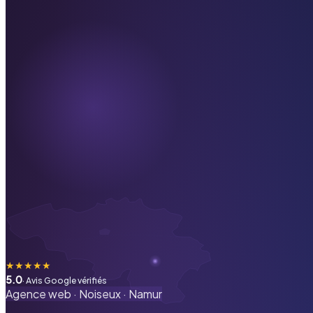
★
★
★
★
★
5.0
· Avis Google vérifiés
Agence web ·
Noiseux
·
Namur