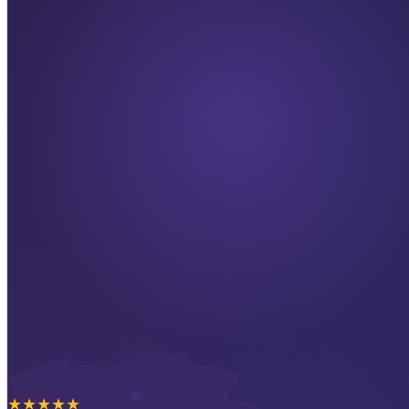
★
★
★
★
★