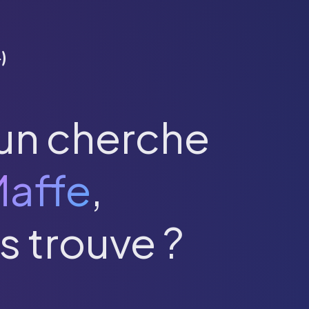
4
)
un cherche
affe
,
s trouve ?