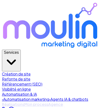
Services
Création de site
Refonte de site
Référencement (SEO)
Visibilité en ligne
Automatisation & IA
›
Automatisation marketing
›
Agents IA & chatbots
Réalisations
Mon process
Agence