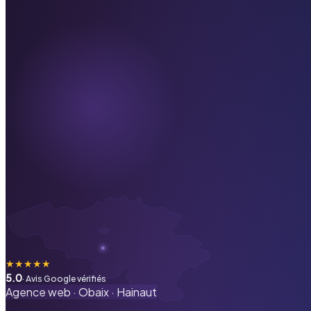
★
★
★
★
★
5.0
· Avis Google vérifiés
Agence web ·
Obaix
·
Hainaut