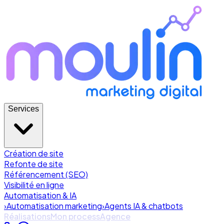
Services
Création de site
Refonte de site
Référencement (SEO)
Visibilité en ligne
Automatisation & IA
›
Automatisation marketing
›
Agents IA & chatbots
Réalisations
Mon process
Agence