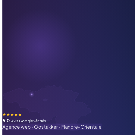
★
★
★
★
★
5.0
· Avis Google vérifiés
Agence web ·
Oostakker
·
Flandre-Orientale