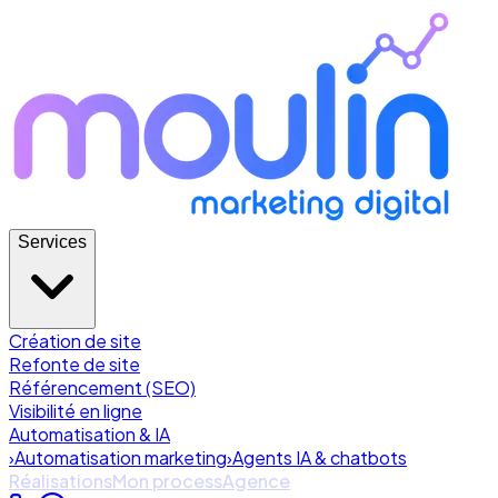
Services
Création de site
Refonte de site
Référencement (SEO)
Visibilité en ligne
Automatisation & IA
›
Automatisation marketing
›
Agents IA & chatbots
Réalisations
Mon process
Agence