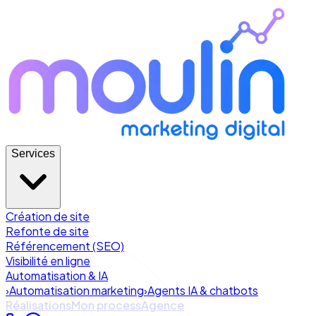
Services
Création de site
Refonte de site
Référencement (SEO)
Visibilité en ligne
Automatisation & IA
›
Automatisation marketing
›
Agents IA & chatbots
Réalisations
Mon process
Agence