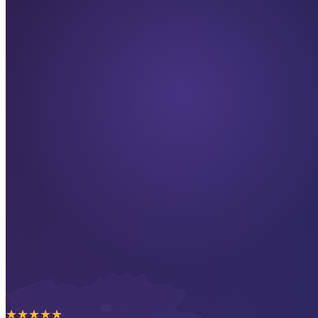
★
★
★
★
★