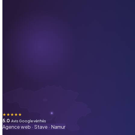
★
★
★
★
★
5.0
· Avis Google vérifiés
Agence web ·
Stave
·
Namur