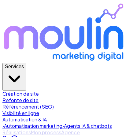
Services
Création de site
Refonte de site
Référencement (SEO)
Visibilité en ligne
Automatisation & IA
›
Automatisation marketing
›
Agents IA & chatbots
Réalisations
Mon process
Agence