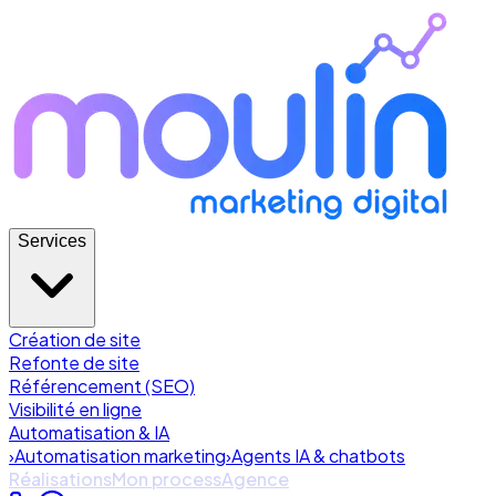
Services
Création de site
Refonte de site
Référencement (SEO)
Visibilité en ligne
Automatisation & IA
›
Automatisation marketing
›
Agents IA & chatbots
Réalisations
Mon process
Agence