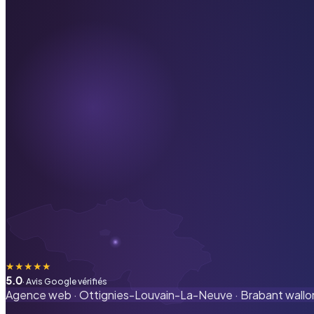
★
★
★
★
★
5.0
· Avis Google vérifiés
Agence web ·
Ottignies-Louvain-La-Neuve
·
Brabant wallo