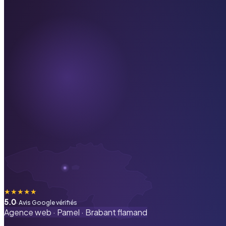
★
★
★
★
★
5.0
· Avis Google vérifiés
Agence web ·
Pamel
·
Brabant flamand