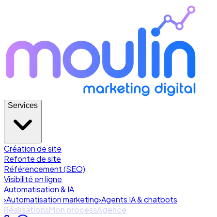
Services
Création de site
Refonte de site
Référencement (SEO)
Visibilité en ligne
Automatisation & IA
›
Automatisation marketing
›
Agents IA & chatbots
Réalisations
Mon process
Agence