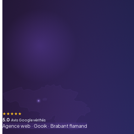
★
★
★
★
★
5.0
· Avis Google vérifiés
Agence web ·
Gooik
·
Brabant flamand