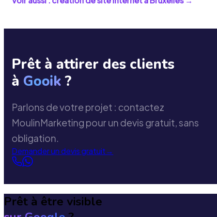
Voir aussi : création de site internet à
Bruxelles
→
Prêt à attirer des clients
à
Gooik
?
Parlons de votre projet : contactez
MoulinMarketing pour un devis gratuit, sans
obligation.
Demander un devis gratuit
→
Prêt à être visible
sur Google
?