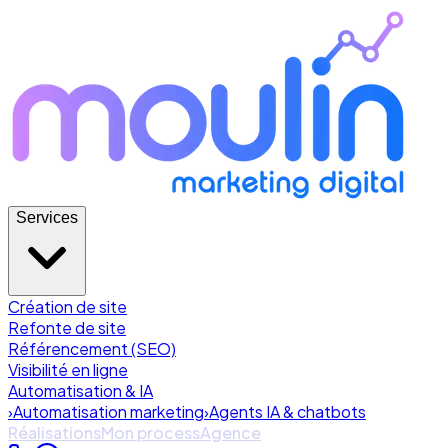
Services
Création de site
Refonte de site
Référencement (SEO)
Visibilité en ligne
Automatisation & IA
›
Automatisation marketing
›
Agents IA & chatbots
Réalisations
Mon process
Agence