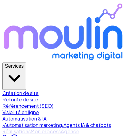
Services
Création de site
Refonte de site
Référencement (SEO)
Visibilité en ligne
Automatisation & IA
›
Automatisation marketing
›
Agents IA & chatbots
Réalisations
Mon process
Agence