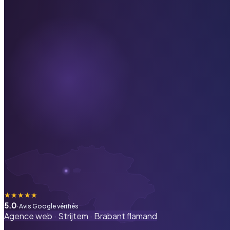
★
★
★
★
★
5.0
· Avis Google vérifiés
Agence web ·
Strijtem
·
Brabant flamand