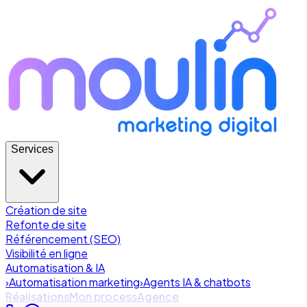
Services
Création de site
Refonte de site
Référencement (SEO)
Visibilité en ligne
Automatisation & IA
›
Automatisation marketing
›
Agents IA & chatbots
Réalisations
Mon process
Agence