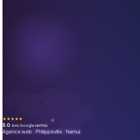
★
★
★
★
★
5.0
· Avis Google vérifiés
Agence web ·
Philippeville
·
Namur