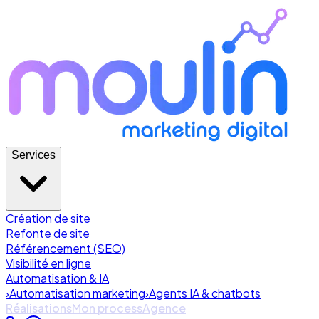
Services
Création de site
Refonte de site
Référencement (SEO)
Visibilité en ligne
Automatisation & IA
›
Automatisation marketing
›
Agents IA & chatbots
Réalisations
Mon process
Agence