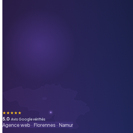
★
★
★
★
★
5.0
· Avis Google vérifiés
Agence web ·
Florennes
·
Namur