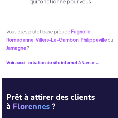
qui fonctionne pour vous.
Vous êtes plutôt basé près de
Fagnolle
,
Romedenne
,
Villers-Le-Gambon
,
Philippeville
ou
Jamagne
?
Voir aussi : création de site internet à
Namur
→
Prêt à attirer des clients
à
Florennes
?