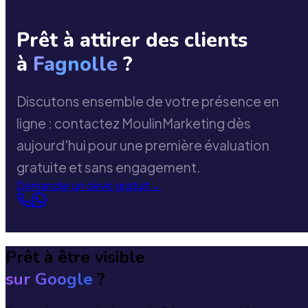
Prêt à attirer des clients
à
Fagnolle
?
Discutons ensemble de votre présence en
ligne : contactez MoulinMarketing dès
aujourd'hui pour une première évaluation
gratuite et sans engagement.
Demander un devis gratuit
→
Prêt à être visible
sur Google
?