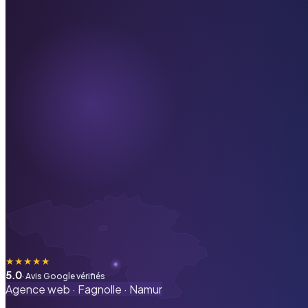
★
★
★
★
★
5.0
· Avis Google vérifiés
Agence web ·
Fagnolle
·
Namur