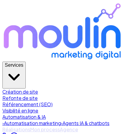
Services
Création de site
Refonte de site
Référencement (SEO)
Visibilité en ligne
Automatisation & IA
›
Automatisation marketing
›
Agents IA & chatbots
Réalisations
Mon process
Agence