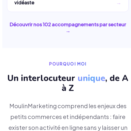
→
vidéaste
Découvrir nos
102
accompagnements par secteur
→
POURQUOI MOI
Un interlocuteur
unique
, de A
à Z
MoulinMarketing comprend les enjeux des
petits commerces et indépendants : faire
exister son activité en ligne sans y laisser un