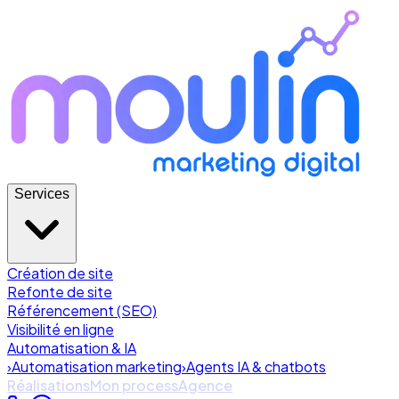
Services
Création de site
Refonte de site
Référencement (SEO)
Visibilité en ligne
Automatisation & IA
›
Automatisation marketing
›
Agents IA & chatbots
Réalisations
Mon process
Agence