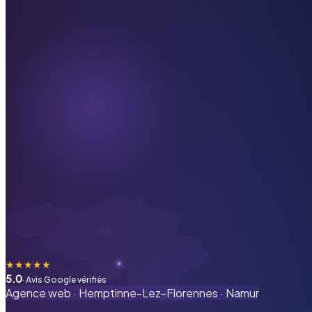
★
★
★
★
★
5.0
· Avis Google vérifiés
Agence web ·
Hemptinne-Lez-Florennes
·
Namur