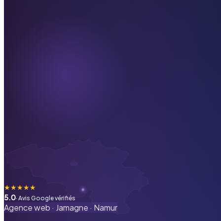
★
★
★
★
★
5.0
· Avis Google vérifiés
Agence web ·
Jamagne
·
Namur