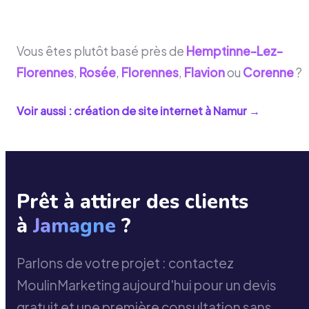
Vous êtes plutôt basé près de
Hemptinne-Lez-
Florennes
,
Rosée
,
Florennes
,
Flavion
ou
Corenne
?
Voir aussi : création de site internet à
Namur
→
Prêt à attirer des clients
à
Jamagne
?
Parlons de votre projet : contactez
MoulinMarketing aujourd'hui pour un devis
gratuit et une première consultation sans