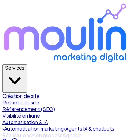
Services
Création de site
Refonte de site
Référencement (SEO)
Visibilité en ligne
Automatisation & IA
›
Automatisation marketing
›
Agents IA & chatbots
Réalisations
Mon process
Agence