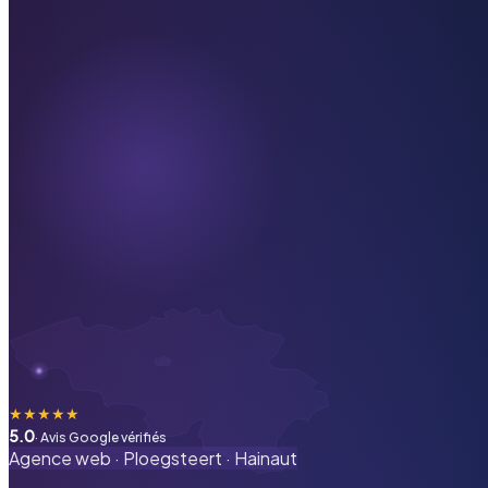
★
★
★
★
★
5.0
· Avis Google vérifiés
Agence web ·
Ploegsteert
·
Hainaut