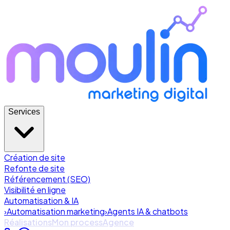
Services
Création de site
Refonte de site
Référencement (SEO)
Visibilité en ligne
Automatisation & IA
›
Automatisation marketing
›
Agents IA & chatbots
Réalisations
Mon process
Agence