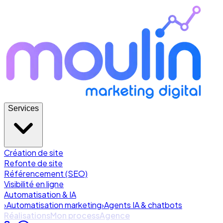
Services
Création de site
Refonte de site
Référencement (SEO)
Visibilité en ligne
Automatisation & IA
›
Automatisation marketing
›
Agents IA & chatbots
Réalisations
Mon process
Agence