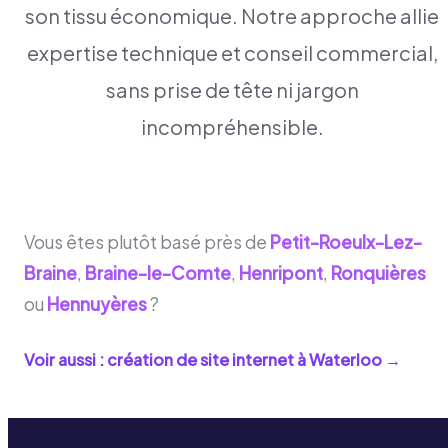
son tissu économique. Notre approche allie
expertise technique et conseil commercial,
sans prise de tête ni jargon
incompréhensible.
Vous êtes plutôt basé près de
Petit-Roeulx-Lez-
Braine
,
Braine-le-Comte
,
Henripont
,
Ronquières
ou
Hennuyères
?
Voir aussi : création de site internet à
Waterloo
→