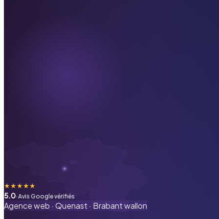
★
★
★
★
★
5.0
· Avis Google vérifiés
Agence web ·
Quenast
·
Brabant wallon