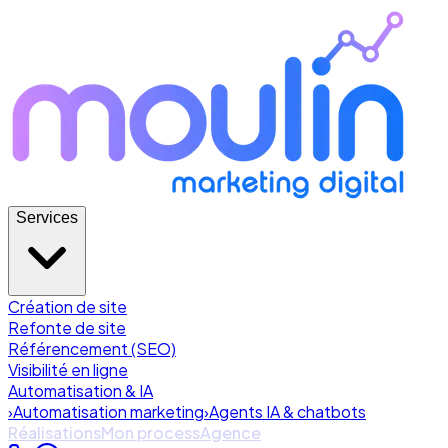
Services
Création de site
Refonte de site
Référencement (SEO)
Visibilité en ligne
Automatisation & IA
›
Automatisation marketing
›
Agents IA & chatbots
Réalisations
Mon process
Agence