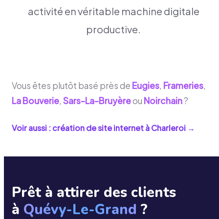
activité en véritable machine digitale
productive.
Vous êtes plutôt basé près de
Eugies
,
Frameries
,
La Bouverie
,
Sars-La-Bruyère
ou
Noirchain
?
Voir aussi : création de site internet à
Charleroi
→
Prêt à attirer des clients
à
Quévy-Le-Grand
?