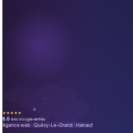
★
★
★
★
★
5.0
· Avis Google vérifiés
Agence web ·
Quévy-Le-Grand
·
Hainaut