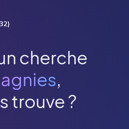
32
)
un cherche
agnies
,
s trouve ?