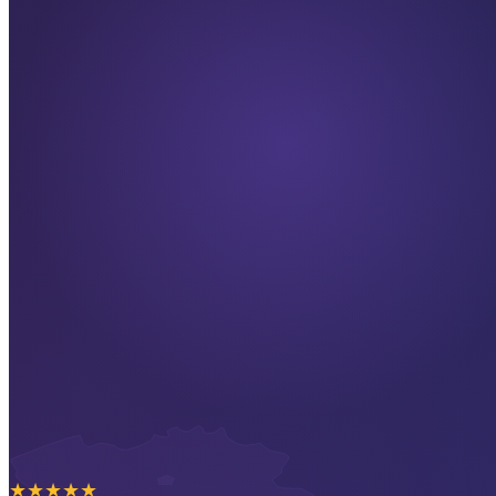
★
★
★
★
★