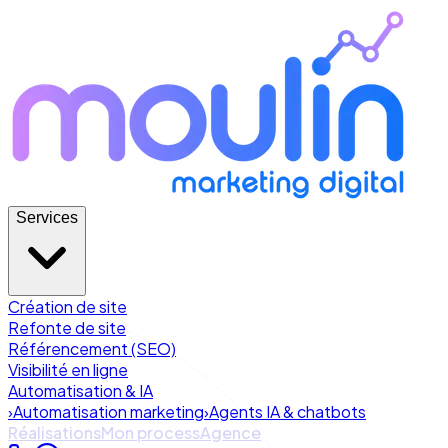
Services
Création de site
Refonte de site
Référencement (SEO)
Visibilité en ligne
Automatisation & IA
›
Automatisation marketing
›
Agents IA & chatbots
Réalisations
Mon process
Agence