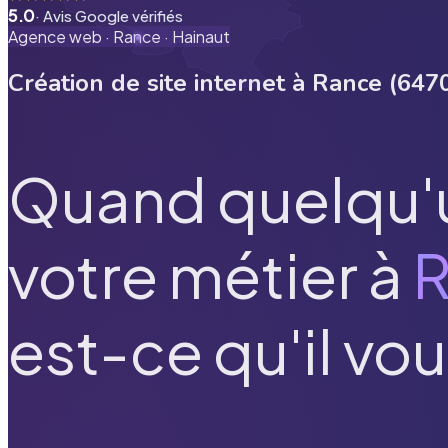
5.0
· Avis Google vérifiés
Agence web ·
Rance
·
Hainaut
Création de site internet à
Rance
(
647
Quand quelqu'
votre métier à
est-ce qu'il vou