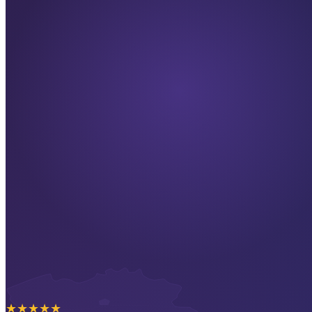
★
★
★
★
★