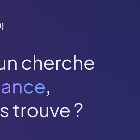
0
)
un cherche
Rance
,
s trouve ?