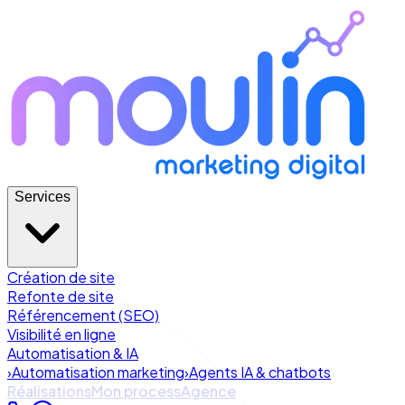
Services
Création de site
Refonte de site
Référencement (SEO)
Visibilité en ligne
Automatisation & IA
›
Automatisation marketing
›
Agents IA & chatbots
Réalisations
Mon process
Agence