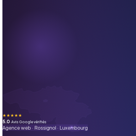
★
★
★
★
★
5.0
· Avis Google vérifiés
Agence web ·
Rossignol
·
Luxembourg