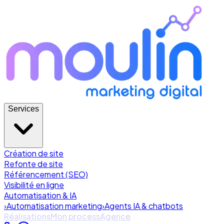
Services
Création de site
Refonte de site
Référencement (SEO)
Visibilité en ligne
Automatisation & IA
›
Automatisation marketing
›
Agents IA & chatbots
Réalisations
Mon process
Agence