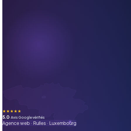
★
★
★
★
★
5.0
· Avis Google vérifiés
Agence web ·
Rulles
·
Luxembourg