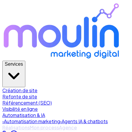
Services
Création de site
Refonte de site
Référencement (SEO)
Visibilité en ligne
Automatisation & IA
›
Automatisation marketing
›
Agents IA & chatbots
Réalisations
Mon process
Agence