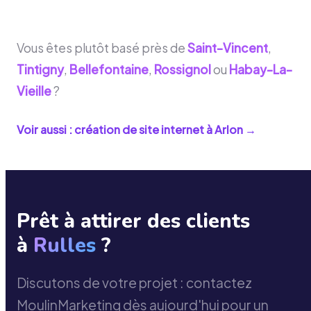
Vous êtes plutôt basé près de
Saint-Vincent
,
Tintigny
,
Bellefontaine
,
Rossignol
ou
Habay-La-
Vieille
?
Voir aussi : création de site internet à
Arlon
→
Prêt à attirer des clients
à
Rulles
?
Discutons de votre projet : contactez
MoulinMarketing dès aujourd'hui pour un