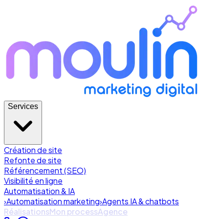
Services
Création de site
Refonte de site
Référencement (SEO)
Visibilité en ligne
Automatisation & IA
›
Automatisation marketing
›
Agents IA & chatbots
Réalisations
Mon process
Agence