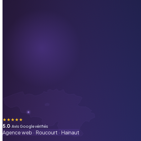
★
★
★
★
★
5.0
· Avis Google vérifiés
Agence web ·
Roucourt
·
Hainaut