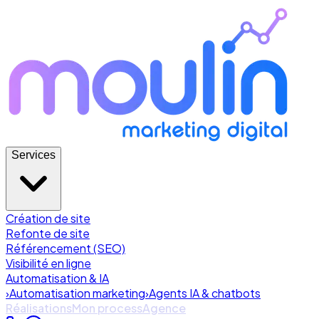
Services
Création de site
Refonte de site
Référencement (SEO)
Visibilité en ligne
Automatisation & IA
›
Automatisation marketing
›
Agents IA & chatbots
Réalisations
Mon process
Agence