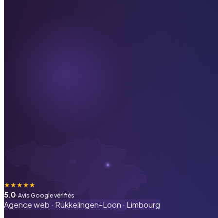
★
★
★
★
★
5.0
· Avis Google vérifiés
Agence web ·
Rukkelingen-Loon
·
Limbourg