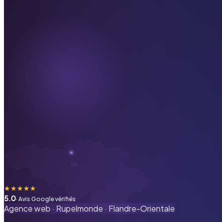
★
★
★
★
★
5.0
· Avis Google vérifiés
Agence web ·
Rupelmonde
·
Flandre-Orientale