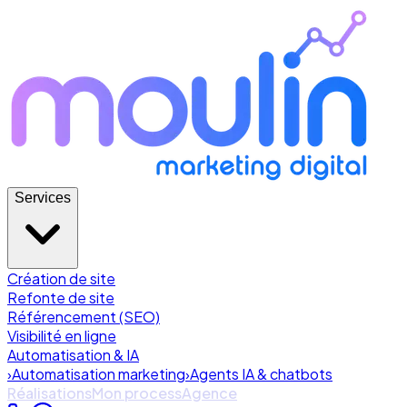
Services
Création de site
Refonte de site
Référencement (SEO)
Visibilité en ligne
Automatisation & IA
›
Automatisation marketing
›
Agents IA & chatbots
Réalisations
Mon process
Agence