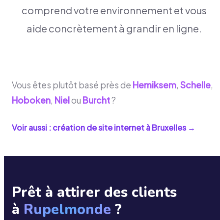
comprend votre environnement et vous
aide concrètement à grandir en ligne.
Vous êtes plutôt basé près de
Hemiksem
,
Schelle
,
Hoboken
,
Niel
ou
Burcht
?
Voir aussi : création de site internet à
Bruxelles
→
Prêt à attirer des clients
à
Rupelmonde
?