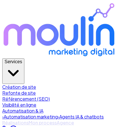
Services
Création de site
Refonte de site
Référencement (SEO)
Visibilité en ligne
Automatisation & IA
›
Automatisation marketing
›
Agents IA & chatbots
Réalisations
Mon process
Agence