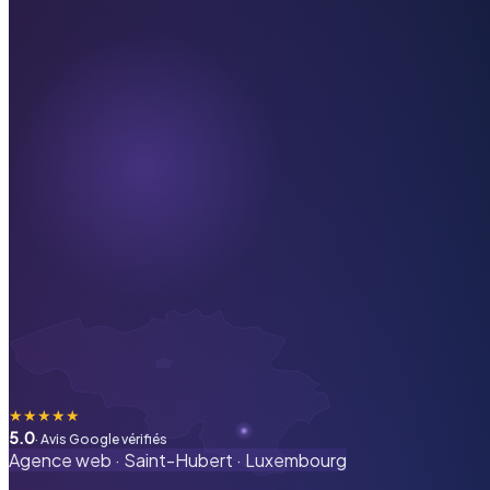
★
★
★
★
★
5.0
· Avis Google vérifiés
Agence web ·
Saint-Hubert
·
Luxembourg