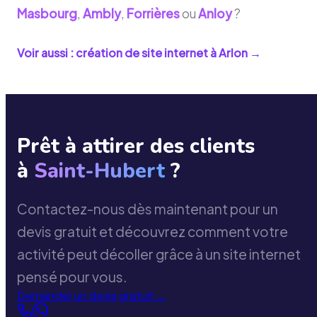
Masbourg
,
Ambly
,
Forrières
ou
Anloy
?
Voir aussi : création de site internet à
Arlon
→
Prêt à attirer des clients
à
Saint-Hubert
?
Contactez-nous dès maintenant pour un
devis gratuit et découvrez comment votre
activité peut décoller grâce à un site internet
pensé pour vous.
Demander un devis gratuit
→