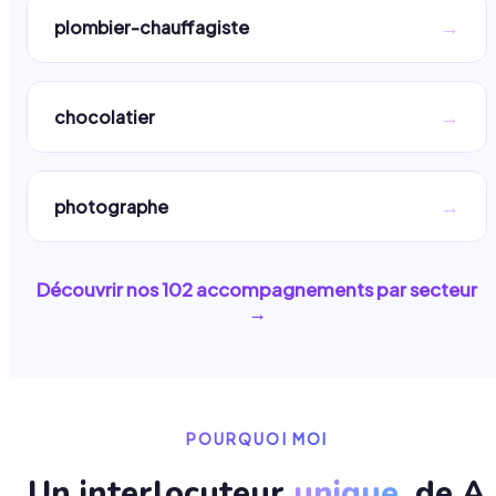
→
plombier-chauffagiste
→
chocolatier
→
photographe
Découvrir nos
102
accompagnements par secteur
→
POURQUOI MOI
Un interlocuteur
unique
, de A