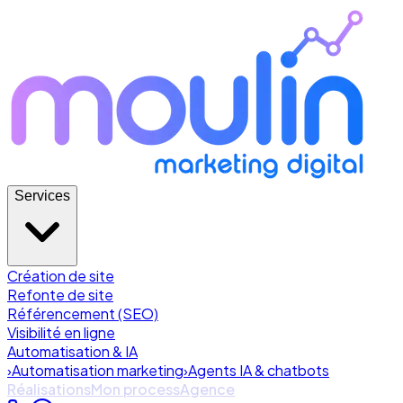
Services
Création de site
Refonte de site
Référencement (SEO)
Visibilité en ligne
Automatisation & IA
›
Automatisation marketing
›
Agents IA & chatbots
Réalisations
Mon process
Agence