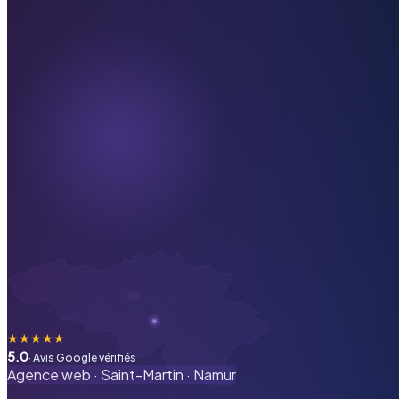
★
★
★
★
★
5.0
· Avis Google vérifiés
Agence web ·
Saint-Martin
·
Namur