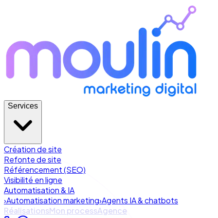
Services
Création de site
Refonte de site
Référencement (SEO)
Visibilité en ligne
Automatisation & IA
›
Automatisation marketing
›
Agents IA & chatbots
Réalisations
Mon process
Agence