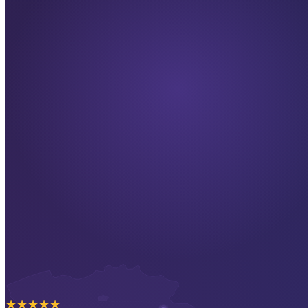
★
★
★
★
★