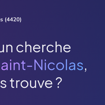
as
(
4420
)
un cherche
aint-Nicolas
,
s trouve ?