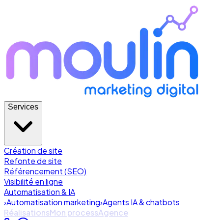
Services
Création de site
Refonte de site
Référencement (SEO)
Visibilité en ligne
Automatisation & IA
›
Automatisation marketing
›
Agents IA & chatbots
Réalisations
Mon process
Agence