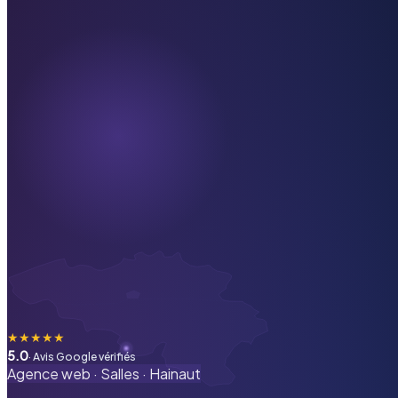
★
★
★
★
★
5.0
· Avis Google vérifiés
Agence web ·
Salles
·
Hainaut