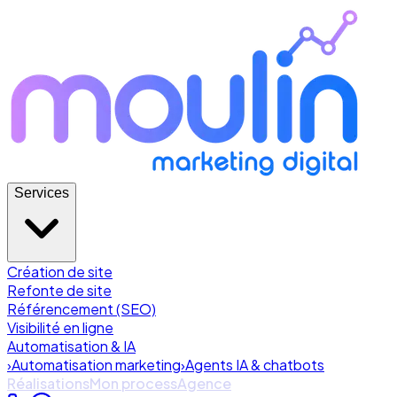
Services
Création de site
Refonte de site
Référencement (SEO)
Visibilité en ligne
Automatisation & IA
›
Automatisation marketing
›
Agents IA & chatbots
Réalisations
Mon process
Agence