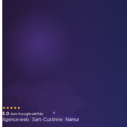
★
★
★
★
★
5.0
· Avis Google vérifiés
Agence web ·
Sart-Custinne
·
Namur