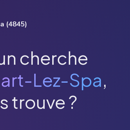
pa
(
4845
)
un cherche
art-Lez-Spa
,
s trouve ?