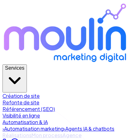
Services
Création de site
Refonte de site
Référencement (SEO)
Visibilité en ligne
Automatisation & IA
›
Automatisation marketing
›
Agents IA & chatbots
Réalisations
Mon process
Agence