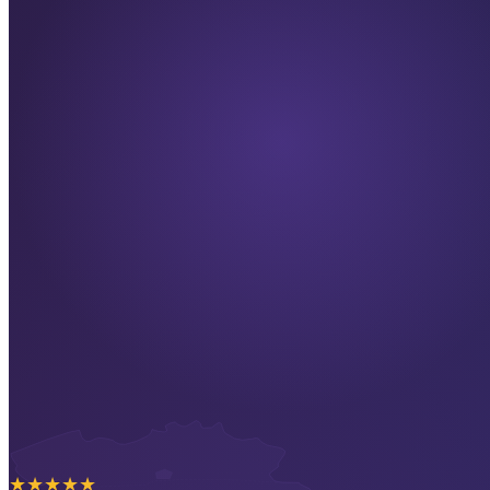
★
★
★
★
★