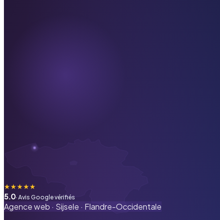
★
★
★
★
★
5.0
· Avis Google vérifiés
Agence web ·
Sijsele
·
Flandre-Occidentale