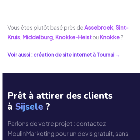
Vous êtes plutôt basé près de
Assebroek
,
Sint-
Kruis
,
Middelburg
,
Knokke-Heist
ou
Knokke
?
Voir aussi : création de site internet à
Tournai
→
Prêt à attirer des clients
à
Sijsele
?
Parlons de votre projet : contactez
MoulinMarketing pour un devis gratuit, sans