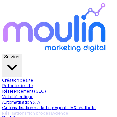
Services
Création de site
Refonte de site
Référencement (SEO)
Visibilité en ligne
Automatisation & IA
›
Automatisation marketing
›
Agents IA & chatbots
Réalisations
Mon process
Agence