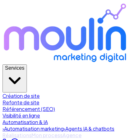
Services
Création de site
Refonte de site
Référencement (SEO)
Visibilité en ligne
Automatisation & IA
›
Automatisation marketing
›
Agents IA & chatbots
Réalisations
Mon process
Agence