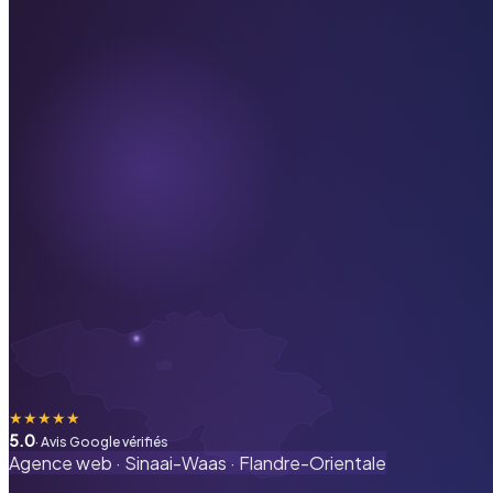
★
★
★
★
★
5.0
· Avis Google vérifiés
Agence web ·
Sinaai-Waas
·
Flandre-Orientale