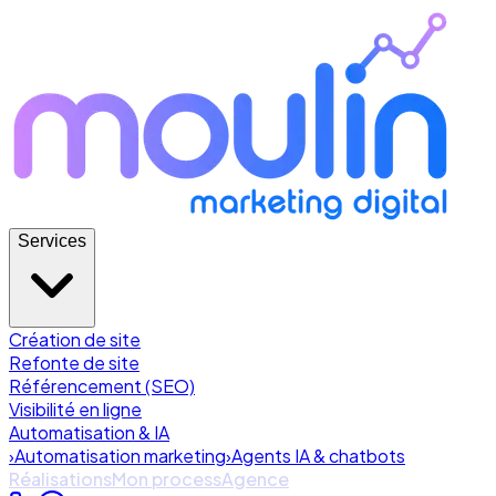
Services
Création de site
Refonte de site
Référencement (SEO)
Visibilité en ligne
Automatisation & IA
›
Automatisation marketing
›
Agents IA & chatbots
Réalisations
Mon process
Agence