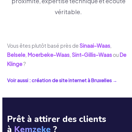
proximité, expertise technique et écoute
véritable.
Vous êtes plutôt basé près de
Sinaai-Waas
,
Belsele
,
Moerbeke-Waas
,
Sint-Gillis-Waas
ou
De
Klinge
?
Voir aussi : création de site internet à
Bruxelles
→
Prêt à attirer des clients
à
Kemzeke
?