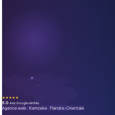
★
★
★
★
★
5.0
· Avis Google vérifiés
Agence web ·
Kemzeke
·
Flandre-Orientale