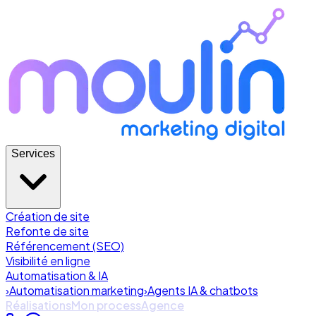
Services
Création de site
Refonte de site
Référencement (SEO)
Visibilité en ligne
Automatisation & IA
›
Automatisation marketing
›
Agents IA & chatbots
Réalisations
Mon process
Agence