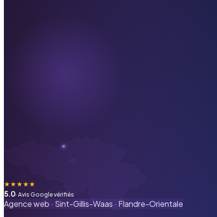
★
★
★
★
★
5.0
· Avis Google vérifiés
Agence web ·
Sint-Gillis-Waas
·
Flandre-Orientale