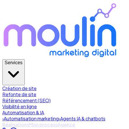
Services
Création de site
Refonte de site
Référencement (SEO)
Visibilité en ligne
Automatisation & IA
›
Automatisation marketing
›
Agents IA & chatbots
Réalisations
Mon process
Agence