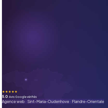
★
★
★
★
★
5.0
· Avis Google vérifiés
Agence web ·
Sint-Maria-Oudenhove
·
Flandre-Orientale