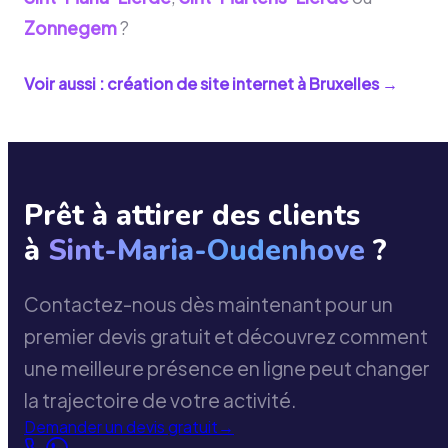
Zonnegem
?
Voir aussi : création de site internet à
Bruxelles
→
Prêt à attirer des clients
à
Sint-Maria-Oudenhove
?
Contactez-nous dès maintenant pour un
premier devis gratuit et découvrez comment
une meilleure présence en ligne peut changer
la trajectoire de votre activité.
Demander un devis gratuit
→