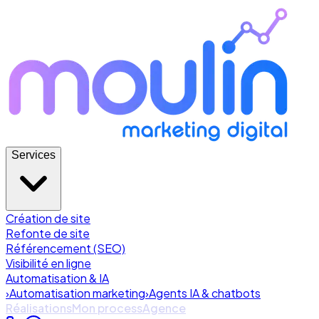
Services
Création de site
Refonte de site
Référencement (SEO)
Visibilité en ligne
Automatisation & IA
›
Automatisation marketing
›
Agents IA & chatbots
Réalisations
Mon process
Agence