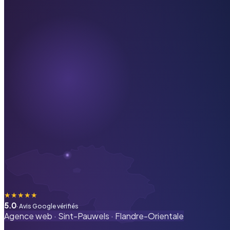
★
★
★
★
★
5.0
· Avis Google vérifiés
Agence web ·
Sint-Pauwels
·
Flandre-Orientale