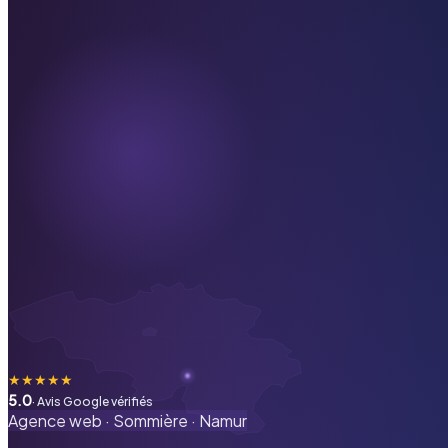
★
★
★
★
★
5.0
· Avis Google vérifiés
Agence web ·
Sommière
·
Namur