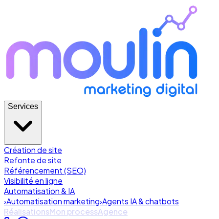
Services
Création de site
Refonte de site
Référencement (SEO)
Visibilité en ligne
Automatisation & IA
›
Automatisation marketing
›
Agents IA & chatbots
Réalisations
Mon process
Agence